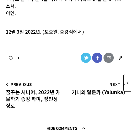
소서
.
아멘
.
12
월
3
일
2022
년
. (
토요일
.
종강식에서
)
1
PREVIOUS
NEXT
꿈꾸는 시니어, 2022년 가
기니의 얄룬카 (Yalunka)
울학기 종강 하며, 정인성
장로
HIDE COMMENTS