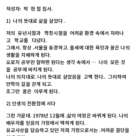
작성자
:
박
현
철
집사
.
1)
나의
뜻대로
삶을
살았다
.
저의
유년시절과
학창시절을
어려운
환경
속에서
자라나
고
학교를
다녔다.
그래서
.
항상
.
서울을
동경하고
.
출세에
대한
욕망과
꿈은
나의
생활을
지배하게
된다.
오로지
공부만
잘하면
된다는
생각
속에서
…
나의
모든
것
을
공부에
바치게
된다.
나의
의지대로
.
나의
뜻대로
살았음을
고백
한다
..
그리하여
만학의
길을
걷게
되고
.
조그만
꿈은
이루게
된다
.
2)
인생의
전환점에
서다
그런
가운데
. 1978
년
12
월에
.
삶의
여정은
바뀌게
된다
.
나의
배우자를
믿음의
가정에서
택하게
된다
.
유교사상을
답습하고
있던
저희
가정으로서는
.
어려운
결단을