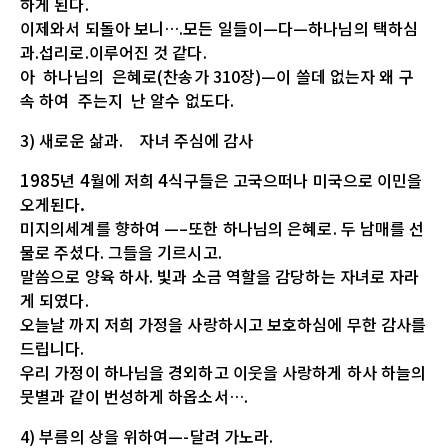
하게
된다
.
이제와서
되돌아
보니…
.
모든
일들이
—
다—하나님의
택하심
과
.
섭리로
.
이루어
진
것
같다.
아
하나님의
은혜로
(
찬송가
310
장
)
—이
쓸데
없는자
왜
구
속
하여
주는지
난
알수
없도다
.
3)
새로운
삶과
.
자녀
주심에
감사
1985
4
4
년
월에
저희
식구들은
고국으떠나
미국으로
이민을
.
오게된다
미지의
세계를
향하여
—–
또한
하나님의
은혜로
.
두
남매를
선
물로
주셨다
.
그들을
기르
시고
.
말씀으로
양육
하사
.
빛과
소금
역할을
감당하는
자녀로
자라
게
되였다.
오늘날
까지
저희
가정을
사랑하시고
보호하심에
무한
감사를
드립니다
.
우리
가정이
하나님을
경외하고
이웃을
사랑하게
하사
하늘의
뭇별과
같이
번성
하게
하옵소서…
.
4)
부름의
상을
위하여
—-
달려
가노라
.