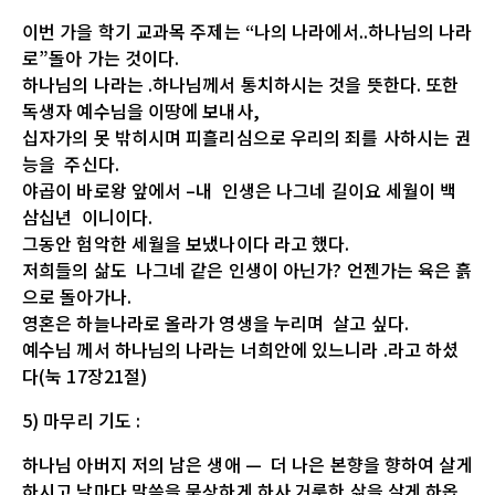
이번
가을
학기
교과목
주제는
“나의
나라에서
..
하나님의
나라
로”돌아
가는
것이다.
하나님의
나라는
.
하나님께서
통치하시는
것을
뜻한다
.
또한
독생자
예수님을
이땅
에
보내사
,
십자가의
못
밖히시며
피흘리심으로
우리의
죄를
사하시는
권
능을
주신다
.
야곱이
바로왕
앞에서
–내
인생은
나그네
길이요
세월이
백
삼십년
이니이다
.
그동안
험악한
세월을
보냈나이다
라고
했다
.
저희들의
삶도
나그네
같은
인생이
아닌가
?
언젠가는
육은
흙
으로
돌아가나
.
영혼은
하늘나라로
올라가
영생을
누리며
살고
싶다.
예수님
께서
하나님의
나라는
너희안에
있느니라
.
라고
하셨
다
(
눅
17
장
21
절
)
5)
마무리
기도
:
하나님
아버지
저의
남은
생애
—
더
나은
본향을
향하여
살게
하시고
날마다
말씀을
묵상하게
하사
거룩한
삶을
살게
하옵