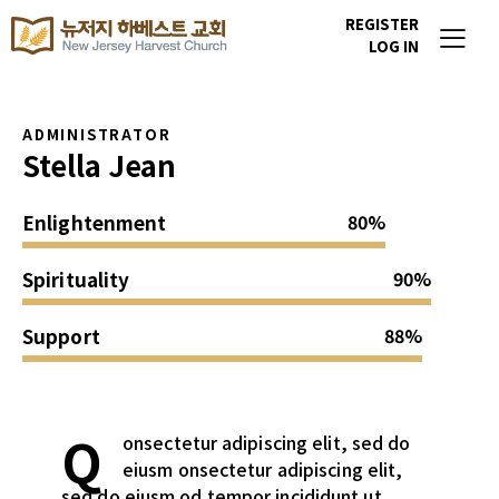
REGISTER
LOG IN
ADMINISTRATOR
Stella Jean
Enlightenment
80%
Spirituality
90%
Support
88%
Q
onsectetur adipiscing elit, sed do
eiusm onsectetur adipiscing elit,
sed do eiusm od tempor incididunt ut