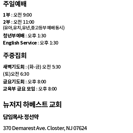
주일예배
1부
: 오전 9:00
2부
: 오전 11:00
(유아,유치,유년,중고등부 예배 동시)
청년부예배
: 오후 1:30
English Service
: 오후 1:30
주중집회
새벽기도회
: (화-금) 오전 5:30
(토)오전 6:30
금요기도회
: 오후 8:00
교육부 금요 모임
: 오후 8:00
뉴저지 하베스트 교회
담임목사: 정선약
370 Demarest Ave. Closter, NJ 07624