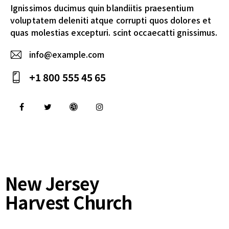
Ignissimos ducimus quin blandiitis praesentium
voluptatem deleniti atque corrupti quos dolores et
quas molestias excepturi. scint occaecatti gnissimus.
info@example.com
E-
+1 800 555 45 65
m
Ph
ail
on
:
e:
New Jersey
Harvest Church