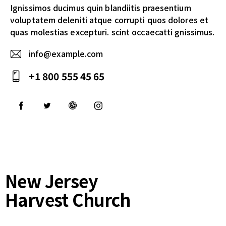
Ignissimos ducimus quin blandiitis praesentium
voluptatem deleniti atque corrupti quos dolores et
quas molestias excepturi. scint occaecatti gnissimus.
info@example.com
E-
+1 800 555 45 65
m
Ph
ail
on
:
e:
New Jersey
Harvest Church