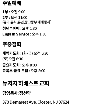
주일예배
1부
: 오전 9:00
2부
: 오전 11:00
(유아,유치,유년,중고등부 예배 동시)
청년부예배
: 오후 1:30
English Service
: 오후 1:30
주중집회
새벽기도회
: (화-금) 오전 5:30
(토)오전 6:30
금요기도회
: 오후 8:00
교육부 금요 모임
: 오후 8:00
뉴저지 하베스트 교회
담임목사: 정선약
370 Demarest Ave. Closter, NJ 07624