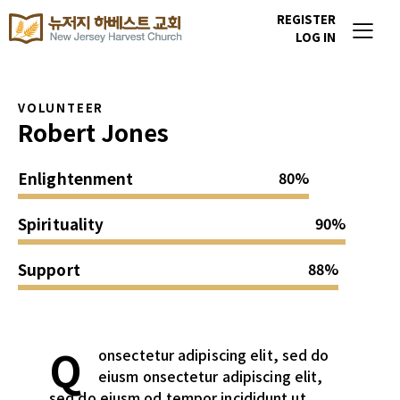
REGISTER
LOG IN
VOLUNTEER
Robert Jones
Enlightenment
80%
Spirituality
90%
Support
88%
Q
onsectetur adipiscing elit, sed do
eiusm onsectetur adipiscing elit,
sed do eiusm od tempor incididunt ut