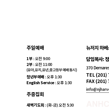
주일예배
뉴저지 하베
1부
: 오전 9:00
담임목사: 
2부
: 오전 11:00
370 Demarest
(유아,유치,유년,중고등부 예배 동시)
TEL (201)
청년부예배
: 오후 1:30
FAX (201)
English Service
: 오후 1:30
info@njharv
주중집회
새벽기도회
: (화-금) 오전 5:30