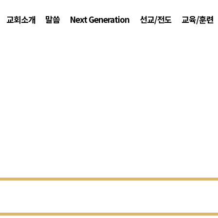
교회소개
말씀
Next Generation
선교/전도
교육/훈련