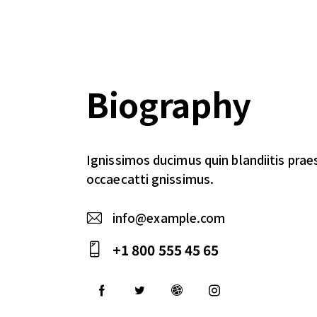
Biography
Ignissimos ducimus quin blandiitis prae
occaecatti gnissimus.
info@example.com
E-
+1 800 555 45 65
m
Ph
ail
on
:
e: