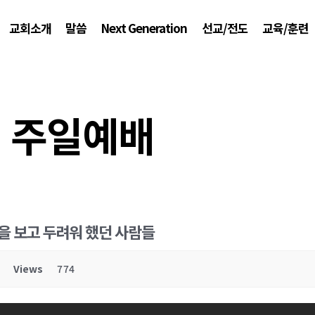
교회소개
말씀
Next Generation
선교/전도
교육/훈련
주일예배
권능을 보고 두려워 했던 사람들
Views
774