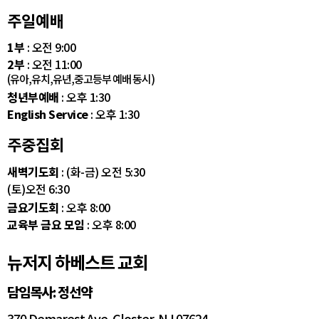
주일예배
1부
: 오전 9:00
2부
: 오전 11:00
(유아,유치,유년,중고등부 예배 동시)
청년부예배
: 오후 1:30
English Service
: 오후 1:30
주중집회
새벽기도회
: (화-금) 오전 5:30
(토)오전 6:30
금요기도회
: 오후 8:00
교육부 금요 모임
: 오후 8:00
뉴저지 하베스트 교회
담임목사: 정선약
370 Demarest Ave. Closter, NJ 07624