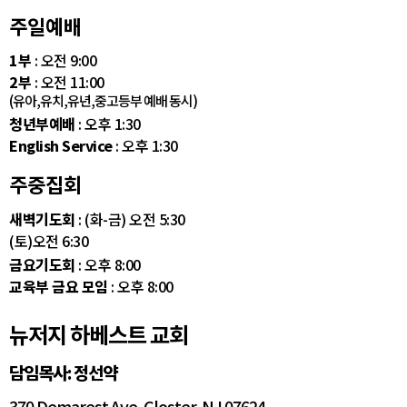
주일예배
1부
: 오전 9:00
2부
: 오전 11:00
(유아,유치,유년,중고등부 예배 동시)
청년부예배
: 오후 1:30
English Service
: 오후 1:30
주중집회
새벽기도회
: (화-금) 오전 5:30
(토)오전 6:30
금요기도회
: 오후 8:00
교육부 금요 모임
: 오후 8:00
뉴저지 하베스트 교회
담임목사: 정선약
370 Demarest Ave. Closter, NJ 07624