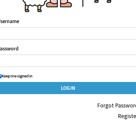
Username
Password
Keep me signed in
Forgot Passwor
Registe