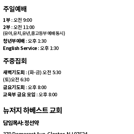
주일예배
1부
: 오전 9:00
2부
: 오전 11:00
(유아,유치,유년,중고등부 예배 동시)
청년부예배
: 오후 1:30
English Service
: 오후 1:30
주중집회
새벽기도회
: (화-금) 오전 5:30
(토)오전 6:30
금요기도회
: 오후 8:00
교육부 금요 모임
: 오후 8:00
뉴저지 하베스트 교회
담임목사: 정선약
370 Demarest Ave. Closter, NJ 07624