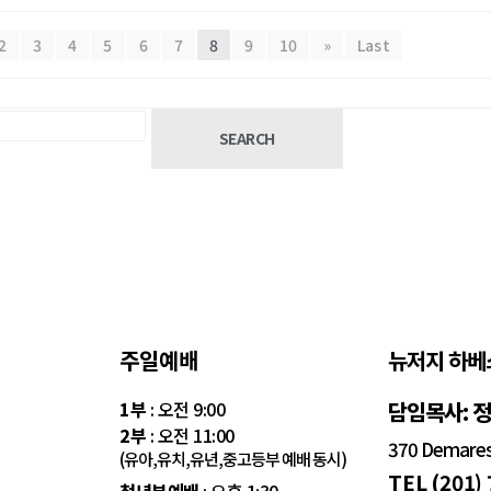
2
3
4
5
6
7
8
9
10
»
Last
SEARCH
주일예배
뉴저지 하베
1부
: 오전 9:00
담임목사: 
2부
: 오전 11:00
370 Demarest
(유아,유치,유년,중고등부 예배 동시)
TEL (201)
청년부예배
: 오후 1:30