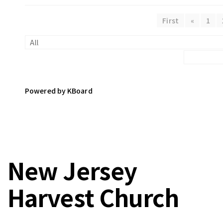
First
«
1
Powered by KBoard
New Jersey
Harvest Church