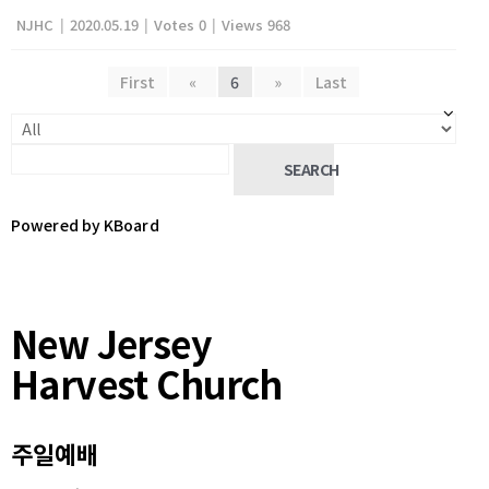
NJHC
|
2020.05.19
|
Votes 0
|
Views 968
First
«
6
»
Last
SEARCH
Powered by KBoard
New Jersey
Harvest Church
주일예배