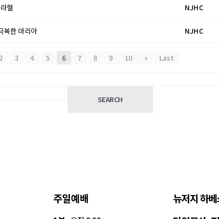
와 라헬
NJHC
을 극복한 마리아
NJHC
2
3
4
5
6
7
8
9
10
»
Last
SEARCH
주일예배
뉴저지 하베