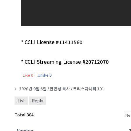
* CCLI License #11411560
* CCLI Streaming License #20712070
Like
0
Unlike
0
«
2020년 9월 6일 / 안민성 목사 / 크리스차니티 101
List
Reply
Total 364
Number