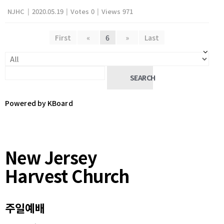
NJHC
|
2020.05.19
|
Votes 0
|
Views 971
First
«
6
»
Last
SEARCH
Powered by KBoard
New Jersey
Harvest Church
주일예배