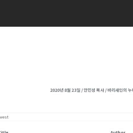
Title
Author