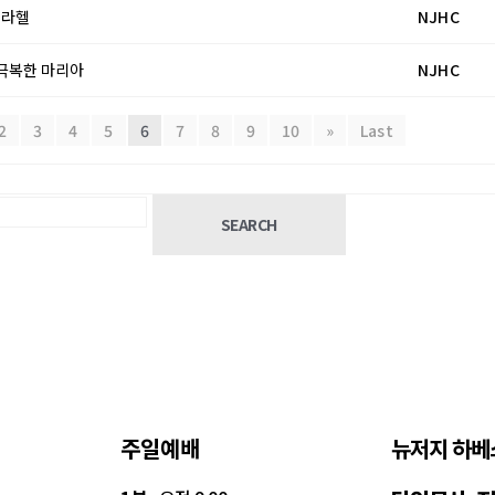
와 라헬
NJHC
을 극복한 마리아
NJHC
2
3
4
5
6
7
8
9
10
»
Last
SEARCH
주일예배
뉴저지 하베