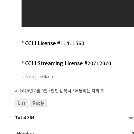
* CCLI License #11411560
* CCLI Streaming License #20712070
Like
0
Unlike
0
«
2020년 8월 9일 / 안민성 목사 / 애통하는 자의 복
List
Reply
Total 364
Number