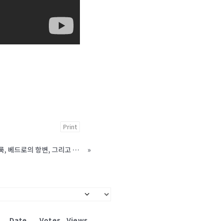
Print
2020년 8월 23일 / 안민성 목사 / 바리새인의 누룩, 베드로의 항변, 그리고 예수님의 변형
»
Date
Votes
Views