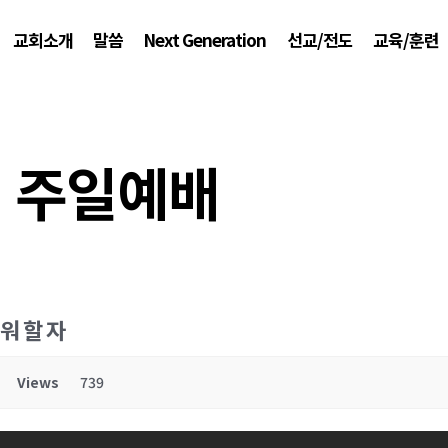
교회소개
말씀
Next Generation
선교/전도
교육/훈련
주일예배
려워 할 자
Views
739