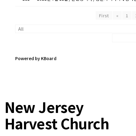
First
«
1
Powered by KBoard
New Jersey
Harvest Church