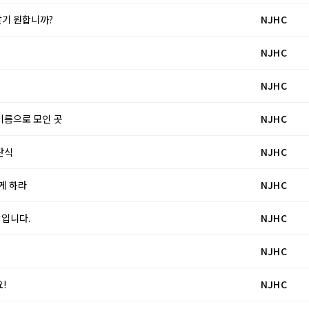
 알기 원합니까?
NJHC
NJHC
NJHC
의 이름으로 모인 곳
NJHC
 탄식
NJHC
않게 하라
NJHC
발입니다.
NJHC
NJHC
!
NJHC