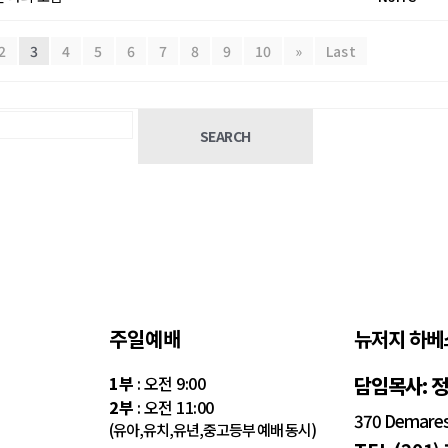
2
3
4
5
6
7
8
9
10
»
Last
SEARCH
주일예배
뉴저지 하베
1부
: 오전 9:00
담임목사: 
2부
: 오전 11:00
370 Demarest
(유아,유치,유년,중고등부 예배 동시)