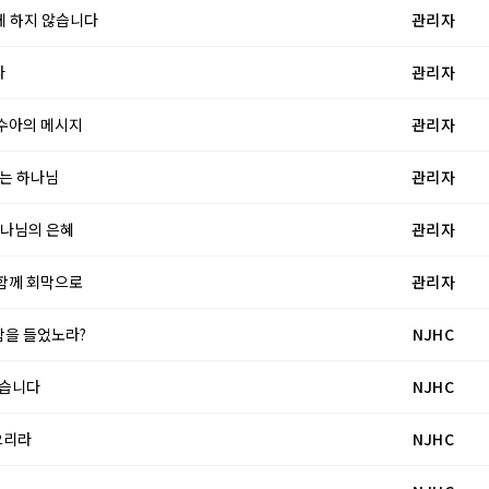
럽게 하지 않습니다
관리자
라
관리자
여호수아의 메시지
관리자
하시는 하나님
관리자
 하나님의 은혜
관리자
와 함께 회막으로
관리자
망함을 들었노라?
NJHC
 없습니다
NJHC
받으리라
NJHC