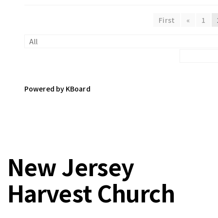
First
«
1
Powered by KBoard
New Jersey
Harvest Church