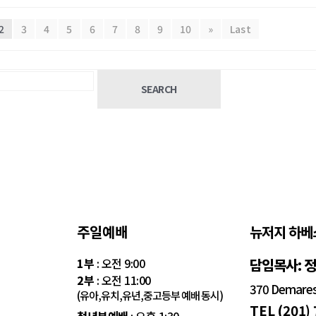
2
3
4
5
6
7
8
9
10
»
Last
SEARCH
주일예배
뉴저지 하베
1부
: 오전 9:00
담임목사: 
2부
: 오전 11:00
370 Demarest
(유아,유치,유년,중고등부 예배 동시)
TEL (201)
청년부예배
: 오후 1:30