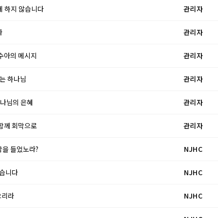
럽게 하지 않습니다
관리자
라
관리자
여호수아의 메시지
관리자
하시는 하나님
관리자
 하나님의 은혜
관리자
와 함께 회막으로
관리자
망함을 들었노라?
NJHC
 없습니다
NJHC
받으리라
NJHC