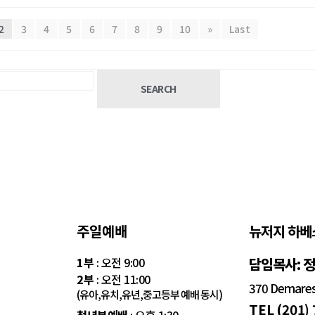
2
3
4
5
6
7
8
9
10
»
Last
SEARCH
주일예배
뉴저지 하베
1부
: 오전 9:00
담임목사: 
2부
: 오전 11:00
370 Demarest
(유아,유치,유년,중고등부 예배 동시)
TEL (201)
청년부예배
: 오후 1:30