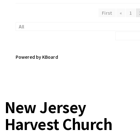
First
«
1
Powered by KBoard
New Jersey
Harvest Church