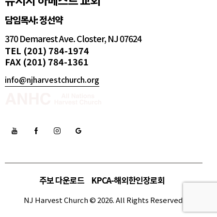
담임목사: 정선약
370 Demarest Ave. Closter, NJ 07624
TEL (201) 784-1974
FAX (201) 784-1361
info@njharvestchurch.org
주보 다운로드
KPCA-해외한인장로회
NJ Harvest Church © 2026. All Rights Reserved.