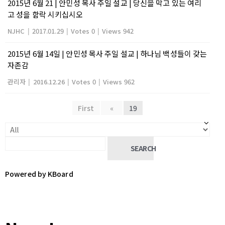
2015년 6월 21 | 안민성 목사 주일 설교 | 당신을 막고 있는 여리
고 성을 함락 시키십시오
NJHC
|
2017.01.29
|
Votes 0
|
Views 942
2015년 6월 14일 | 안민성 목사 주일 설교 | 하나님 백성들이 갖는
자존감
관리자
|
2016.12.26
|
Votes 0
|
Views 962
First
«
19
SEARCH
Powered by KBoard