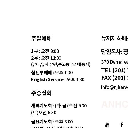
주일예배
뉴저지 하베
1부
: 오전 9:00
담임목사: 
2부
: 오전 11:00
370 Demarest
(유아,유치,유년,중고등부 예배 동시)
TEL (201)
청년부예배
: 오후 1:30
FAX (201)
English Service
: 오후 1:30
info@njharv
주중집회
새벽기도회
: (화-금) 오전 5:30
(토)오전 6:30
금요기도회
: 오후 8:00