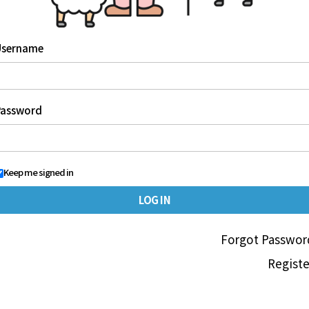
Username
Password
Keep me signed in
Forgot Passwor
Registe