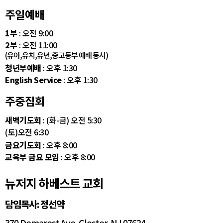
주일예배
1부
: 오전 9:00
2부
: 오전 11:00
(유아,유치,유년,중고등부 예배 동시)
청년부예배
: 오후 1:30
English Service
: 오후 1:30
주중집회
새벽기도회
: (화-금) 오전 5:30
(토)오전 6:30
금요기도회
: 오후 8:00
교육부 금요 모임
: 오후 8:00
뉴저지 하베스트 교회
담임목사: 정선약
370 Demarest Ave. Closter, NJ 07624