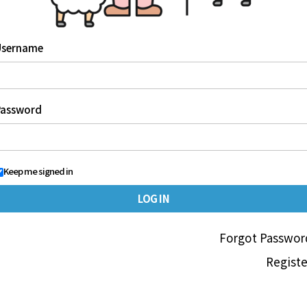
Username
Password
Keep me signed in
Forgot Passwor
Registe