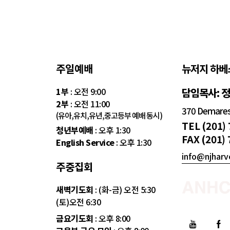
주일예배
뉴저지 하베
1부
: 오전 9:00
담임목사: 
2부
: 오전 11:00
370 Demarest
(유아,유치,유년,중고등부 예배 동시)
TEL (201)
청년부예배
: 오후 1:30
FAX (201)
English Service
: 오후 1:30
info@njharv
주중집회
새벽기도회
: (화-금) 오전 5:30
(토)오전 6:30
금요기도회
: 오후 8:00