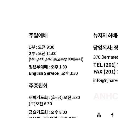
주일예배
뉴저지 하베
1부
: 오전 9:00
담임목사: 
2부
: 오전 11:00
370 Demarest
(유아,유치,유년,중고등부 예배 동시)
TEL (201)
청년부예배
: 오후 1:30
FAX (201)
English Service
: 오후 1:30
info@njharv
주중집회
새벽기도회
: (화-금) 오전 5:30
(토)오전 6:30
금요기도회
: 오후 8:00