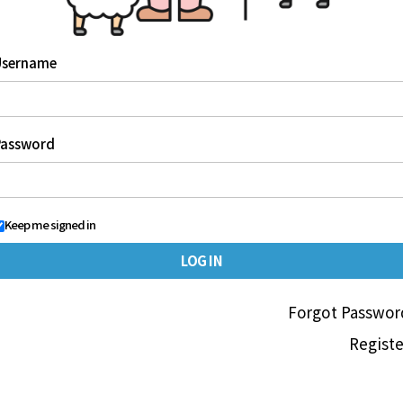
Username
Password
Keep me signed in
Forgot Passwor
Registe