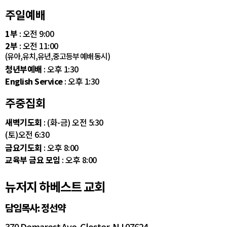
주일예배
1부
: 오전 9:00
2부
: 오전 11:00
(유아,유치,유년,중고등부 예배 동시)
청년부예배
: 오후 1:30
English Service
: 오후 1:30
주중집회
새벽기도회
: (화-금) 오전 5:30
(토)오전 6:30
금요기도회
: 오후 8:00
교육부 금요 모임
: 오후 8:00
뉴저지 하베스트 교회
담임목사: 정선약
370 Demarest Ave. Closter, NJ 07624