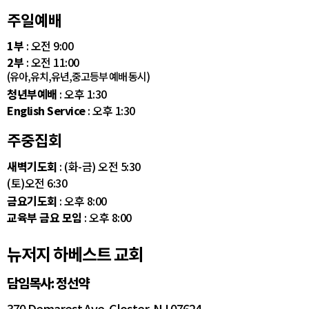
주일예배
1부
: 오전 9:00
2부
: 오전 11:00
(유아,유치,유년,중고등부 예배 동시)
청년부예배
: 오후 1:30
English Service
: 오후 1:30
주중집회
새벽기도회
: (화-금) 오전 5:30
(토)오전 6:30
금요기도회
: 오후 8:00
교육부 금요 모임
: 오후 8:00
뉴저지 하베스트 교회
담임목사: 정선약
370 Demarest Ave. Closter, NJ 07624