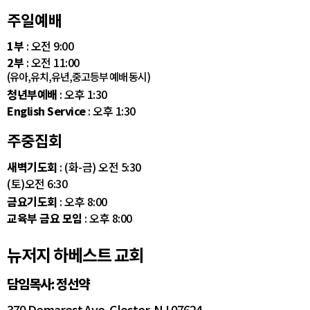
주일예배
1부
: 오전 9:00
2부
: 오전 11:00
(유아,유치,유년,중고등부 예배 동시)
청년부예배
: 오후 1:30
English Service
: 오후 1:30
주중집회
새벽기도회
: (화-금) 오전 5:30
(토)오전 6:30
금요기도회
: 오후 8:00
교육부 금요 모임
: 오후 8:00
뉴저지 하베스트 교회
담임목사: 정선약
370 Demarest Ave. Closter, NJ 07624