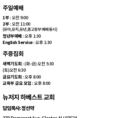
주일예배
1부
: 오전 9:00
2부
: 오전 11:00
(유아,유치,유년,중고등부 예배 동시)
청년부예배
: 오후 1:30
English Service
: 오후 1:30
주중집회
새벽기도회
: (화-금) 오전 5:30
(토)오전 6:30
금요기도회
: 오후 8:00
교육부 금요 모임
: 오후 8:00
뉴저지 하베스트 교회
담임목사: 정선약
370 Demarest Ave. Closter, NJ 07624