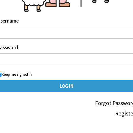
Username
Password
Keep me signed in
Forgot Passwor
Registe