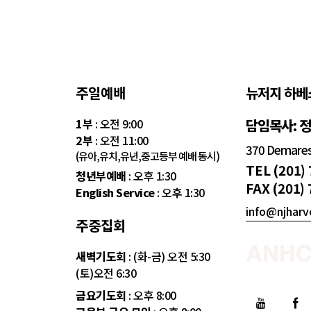
주일예배
뉴저지 하베
1부
: 오전 9:00
담임목사: 
2부
: 오전 11:00
370 Demarest
(유아,유치,유년,중고등부 예배 동시)
TEL (201)
청년부예배
: 오후 1:30
FAX (201)
English Service
: 오후 1:30
info@njharv
주중집회
새벽기도회
: (화-금) 오전 5:30
(토)오전 6:30
금요기도회
: 오후 8:00