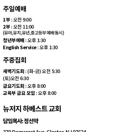
주일예배
1부
: 오전 9:00
2부
: 오전 11:00
(유아,유치,유년,중고등부 예배 동시)
청년부예배
: 오후 1:30
English Service
: 오후 1:30
주중집회
새벽기도회
: (화-금) 오전 5:30
(토)오전 6:30
금요기도회
: 오후 8:00
교육부 금요 모임
: 오후 8:00
뉴저지 하베스트 교회
담임목사: 정선약
370 Demarest Ave. Closter, NJ 07624