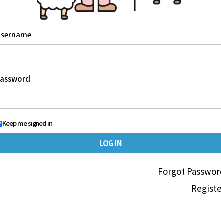
Username
Password
Keep me signed in
Forgot Passwor
Registe