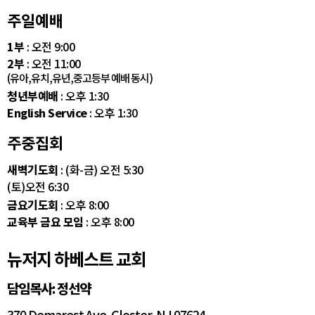
주일예배
1부
: 오전 9:00
2부
: 오전 11:00
(유아,유치,유년,중고등부 예배 동시)
청년부예배
: 오후 1:30
English Service
: 오후 1:30
주중집회
새벽기도회
: (화-금) 오전 5:30
(토)오전 6:30
금요기도회
: 오후 8:00
교육부 금요 모임
: 오후 8:00
뉴저지 하베스트 교회
담임목사: 정선약
370 Demarest Ave. Closter, NJ 07624