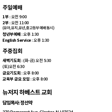
주일예배
1부
: 오전 9:00
2부
: 오전 11:00
(유아,유치,유년,중고등부 예배 동시)
청년부예배
: 오후 1:30
English Service
: 오후 1:30
주중집회
새벽기도회
: (화-금) 오전 5:30
(토)오전 6:30
금요기도회
: 오후 8:00
교육부 금요 모임
: 오후 8:00
뉴저지 하베스트 교회
담임목사: 정선약
370 Demarest Ave. Closter, NJ 07624