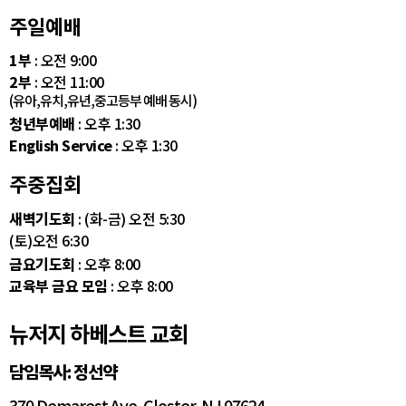
주일예배
1부
: 오전 9:00
2부
: 오전 11:00
(유아,유치,유년,중고등부 예배 동시)
청년부예배
: 오후 1:30
English Service
: 오후 1:30
주중집회
새벽기도회
: (화-금) 오전 5:30
(토)오전 6:30
금요기도회
: 오후 8:00
교육부 금요 모임
: 오후 8:00
뉴저지 하베스트 교회
담임목사: 정선약
370 Demarest Ave. Closter, NJ 07624