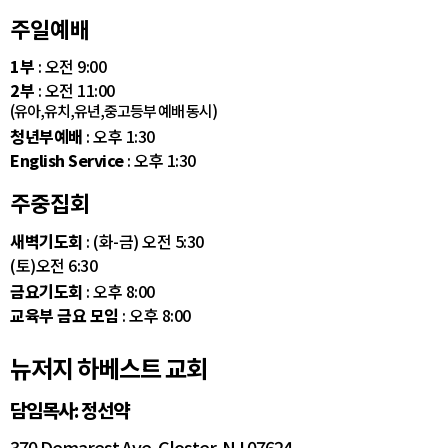
주일예배
1부
: 오전 9:00
2부
: 오전 11:00
(유아,유치,유년,중고등부 예배 동시)
청년부예배
: 오후 1:30
English Service
: 오후 1:30
주중집회
새벽기도회
: (화-금) 오전 5:30
(토)오전 6:30
금요기도회
: 오후 8:00
교육부 금요 모임
: 오후 8:00
뉴저지 하베스트 교회
담임목사: 정선약
370 Demarest Ave. Closter, NJ 07624