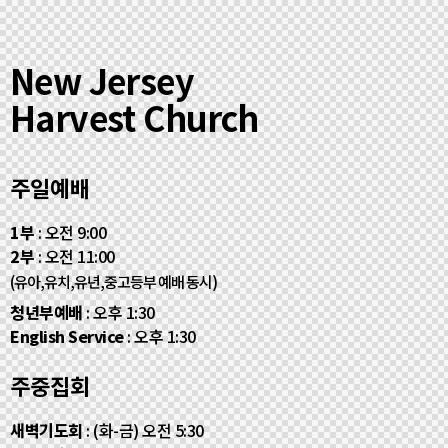
New Jersey
Harvest Church
주일예배
1부
: 오전 9:00
2부
: 오전 11:00
(유아,유치,유년,중고등부 예배 동시)
청년부예배
: 오후 1:30
English Service
: 오후 1:30
주중집회
새벽기도회
: (화-금) 오전 5:30