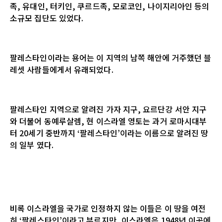
족
,
유대인
,
터키인
,
쿠르드족
,
모로코인
,
나이지리아인 등의
소규모 집단도 있었다
.
팔레스타인이라는 용어는 이 지역의 남쪽 해안에 거주했던 블
레셋 사람들에게서 유래되었다
.
팔레스타인 지역으로 알려진 가자 지구
,
요르단강 서안 지구
와 더불어 동예루살렘
,
현 이스라엘 영토는 과거 로마시대부
터
20
세기 중반까지
‘
팔레스타인
’
이라는 이름으로 알려진 땅
의 일부 였다
.
비록 이스라엘을 국가로 인정하지 않는 이들은 이 땅을 여전
히
‘
팔레스타인
’
이라고 부르지만
,
이스라엘은
1948
년 이곳에