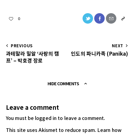
0
PREVIOUS
NEXT
과테말라 밀알 ‘사랑의 캠
인도의 파니카족 (Panika)
프’ – 박호경 장로
HIDE COMMENTS
Leave a comment
You must be logged in
to leave a comment.
This site uses Akismet to reduce spam.
Learn how